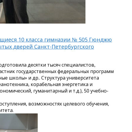
ащиеся 10 класса гимназии № 505 Гюнджю
ытых дверей Санкт-Петербургского
дготовила десятки тысяч специалистов,
частник государственных федеральных программ
ые школы» и др.. Структура университета
еанотехника, корабельная энергетика и
омический, гуманитарный и т.д.), 50 учебно-
оступления, возможностях целевого обучения,
итета.