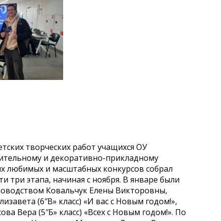
тских творческих работ учащихся ОУ
зительному и декоративно-прикладному
мых любимых и масштабных конкурсов собрал
 три этапа, начиная с ноября. В январе были
ководством Ковальчук Елены Викторовны,
изавета (6″В» класс) «И вас с Новым годом!»,
ова Вера (5″Б» класс) «Всех с Новым годом!». По