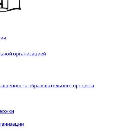
ции
льной организацией
нащенность образовательного процесса
держки
рганизации