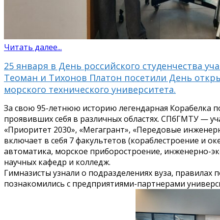
Читать далее...
25 января в День российского студенчества уч
Теоман и Тихонов Платон посетили День откр
морского технического университета.
За свою 95-летнюю историю легендарная Корабелка по
проявивших себя в различных областях. СПбГМТУ — у
«Приоритет 2030», «Мегагрант», «Передовые инженерн
включает в себя 7 факультетов (кораблестроение и ок
автоматика, морское приборостроение, инженерно-экон
научных кафедр и колледж.
Гимназисты узнали о подразделениях вуза, правилах п
познакомились с предприятиями-партнерами универс