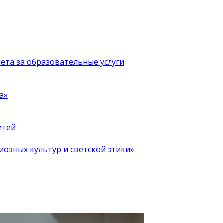
чета за образовательные услуги
а»
етей
иозных культур и светской этики»