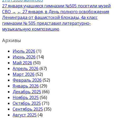
Навигация
27 января учащиеся гимназии №505 посетили музей
СВО →
← 27 января, в День полного освобождения
по
Ленинграда от фашистской блокады, 4а класс
записям
гимназии № 505 представил литературно-
музыкальную композицию
Архивы
Июль 2026
(1)
Июнь 2026
(14)
Май 2026
(50)
Апрель 2026
(67)
Март 2026
(52)
Февраль 2026
(52)
Январь 2026
(29)
Декабрь 2025
(66)
Ноябрь 2025
(56)
Октябрь 2025
(71)
Сентябрь 2025
(35)
Август 2025
(4)