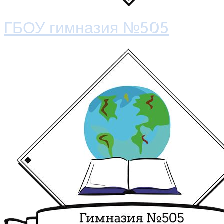
ГБОУ гимназия №505