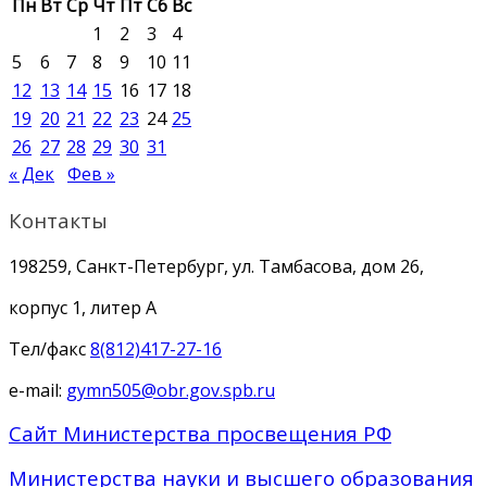
Пн
Вт
Ср
Чт
Пт
Сб
Вс
1
2
3
4
5
6
7
8
9
10
11
12
13
14
15
16
17
18
19
20
21
22
23
24
25
26
27
28
29
30
31
« Дек
Фев »
Контакты
198259, Санкт-Петербург, ул. Тамбасова, дом 26,
корпус 1, литер А
Тел/факс
8(812)417-27-16
e-mail:
gymn505@obr.gov.spb.ru
Сайт Министерства просвещения РФ
Министерства науки и высшего образования