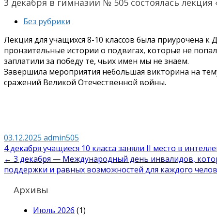
3 декабря в гимназии № 505 состоялась лекция
Без рубрики
Лекция для учащихся 8-10 классов была приурочена к
пронзительные истории о подвигах, которые не попали
заплатили за победу те, чьих имен мы не знаем.
Завершила мероприятия небольшая викторина на тему
сражений Великой Отечественной войны.
03.12.2025
admin505
Навигация
4 декабря учащиеся 10 класса заняли II место в интел
← 3 декабря — Международный день инвалидов, кото
по
поддержки и равных возможностей для каждого чело
записям
Архивы
Июль 2026
(1)