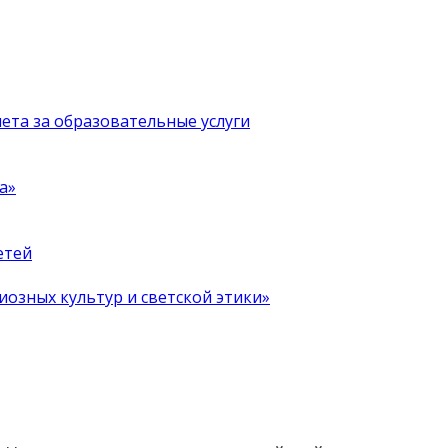
чета за образовательные услуги
а»
етей
иозных культур и светской этики»