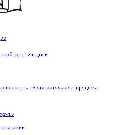
ции
льной организацией
нащенность образовательного процесса
держки
рганизации