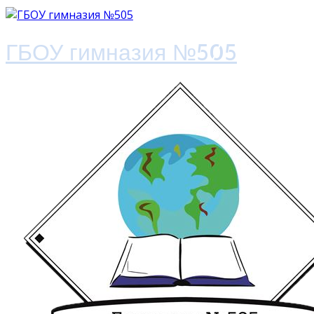
ГБОУ гимназия №505