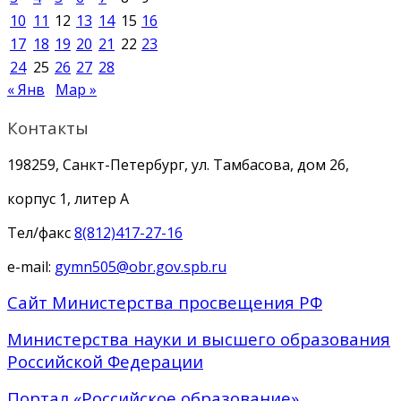
10
11
12
13
14
15
16
17
18
19
20
21
22
23
24
25
26
27
28
« Янв
Мар »
Контакты
198259, Санкт-Петербург, ул. Тамбасова, дом 26,
корпус 1, литер А
Тел/факс
8(812)417-27-16
e-mail:
gymn505@obr.gov.spb.ru
Сайт Министерства просвещения РФ
Министерства науки и высшего образования
Российской Федерации
Портал «Российское образование»