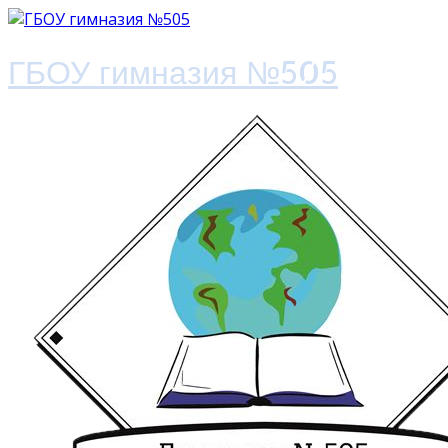
ГБОУ гимназия №505