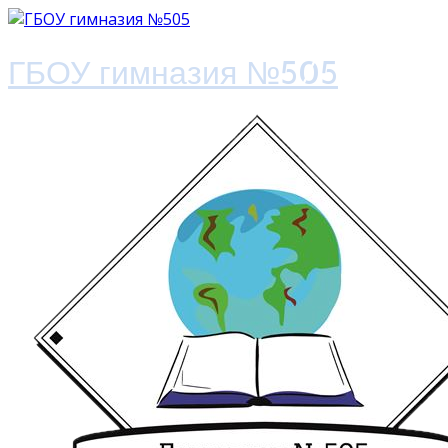
ГБОУ гимназия №505