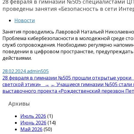
28 февраля в гимназии №505 специалистами Ц
проведены занятия «Безопасность в сети Интер
Новости
Занятия проводились Лавровой Натальей Николаевно
Проблема кибербезопасности в молодежной среде сто
служб сопровождения. Необходимо регулярно напомин
поведении в цифровом пространстве, предупреждать 
действиями.
28.02.2024
admin505
Навигация
28 февраля в гимназии №505 прошли открытые уроки 
светской этики» →
← Учащиеся гимназии №505 стали 
по
выставочного проекта «Рождественский перезвон Пет
записям
Архивы
Июль 2026
(1)
Июнь 2026
(14)
Май 2026
(50)