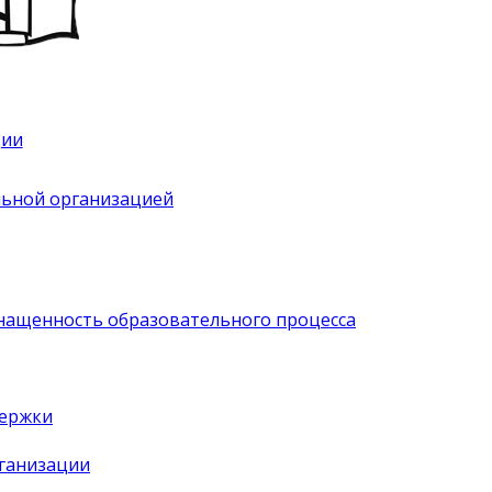
ции
льной организацией
нащенность образовательного процесса
держки
рганизации