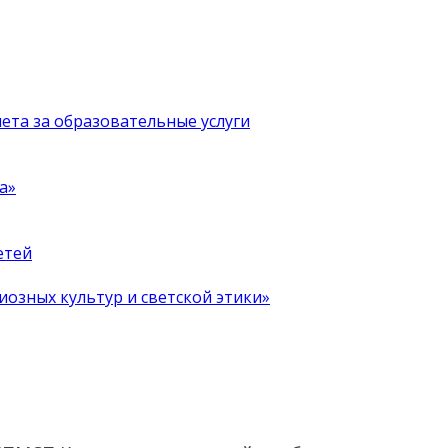
чета за образовательные услуги
а»
етей
иозных культур и светской этики»