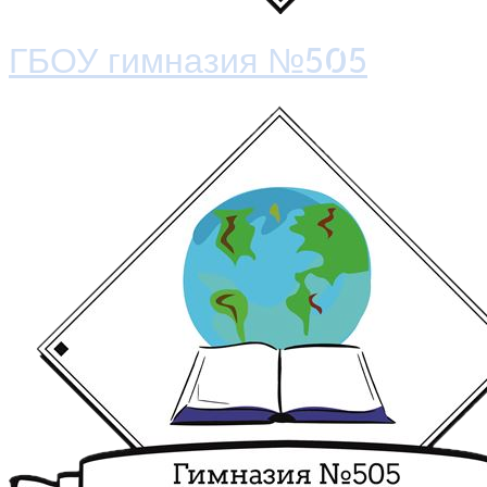
ГБОУ гимназия №505