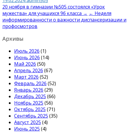
19.02.2024
admin505
Навигация
20 ноября в гимназии №505 состоялся «Урок
мужества» для учащихся 9б класса →
← Неделя
по
информированности о важности диспансеризации и
записям
профосмотров
Архивы
Июль 2026
(1)
Июнь 2026
(14)
Май 2026
(50)
Апрель 2026
(67)
Март 2026
(52)
Февраль 2026
(52)
Январь 2026
(29)
Декабрь 2025
(66)
Ноябрь 2025
(56)
Октябрь 2025
(71)
Сентябрь 2025
(35)
Август 2025
(4)
Июнь 2025
(4)