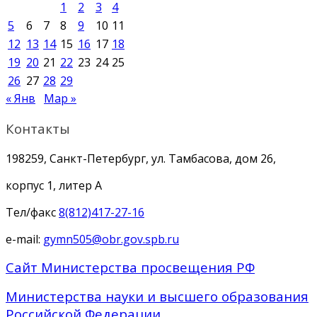
1
2
3
4
5
6
7
8
9
10
11
12
13
14
15
16
17
18
19
20
21
22
23
24
25
26
27
28
29
« Янв
Мар »
Контакты
198259, Санкт-Петербург, ул. Тамбасова, дом 26,
корпус 1, литер А
Тел/факс
8(812)417-27-16
e-mail:
gymn505@obr.gov.spb.ru
Сайт Министерства просвещения РФ
Министерства науки и высшего образования
Российской Федерации