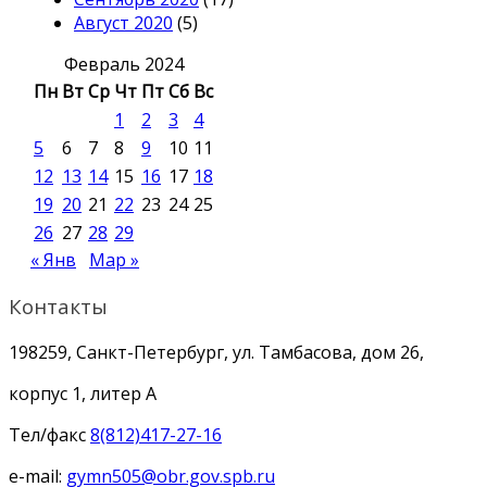
Август 2020
(5)
Февраль 2024
Пн
Вт
Ср
Чт
Пт
Сб
Вс
1
2
3
4
5
6
7
8
9
10
11
12
13
14
15
16
17
18
19
20
21
22
23
24
25
26
27
28
29
« Янв
Мар »
Контакты
198259, Санкт-Петербург, ул. Тамбасова, дом 26,
корпус 1, литер А
Тел/факс
8(812)417-27-16
e-mail:
gymn505@obr.gov.spb.ru