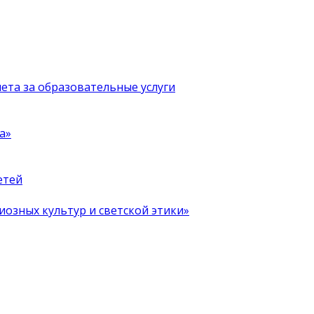
чета за образовательные услуги
а»
етей
иозных культур и светской этики»