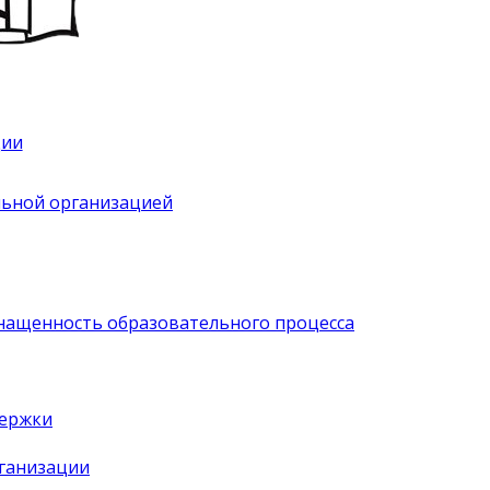
ции
льной организацией
нащенность образовательного процесса
держки
рганизации