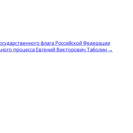
Государственного флага Российской Федерации
ьного процесса Евгений Викторович Таболин →