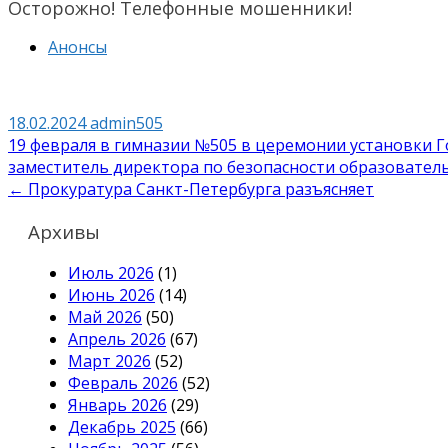
Осторожно! Телефонные мошенники!
Анонсы
18.02.2024
admin505
Навигация
19 февраля в гимназии №505 в церемонии установки 
заместитель директора по безопасности образовател
по
← Прокуратура Санкт-Петербурга разъясняет
записям
Архивы
Июль 2026
(1)
Июнь 2026
(14)
Май 2026
(50)
Апрель 2026
(67)
Март 2026
(52)
Февраль 2026
(52)
Январь 2026
(29)
Декабрь 2025
(66)