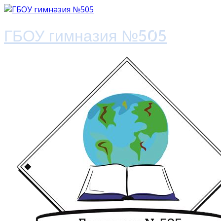
ГБОУ гимназия №505