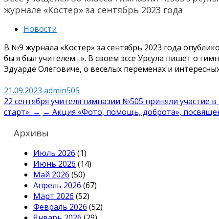
журнале «Костер» за сентябрь 2023 года
Новости
В №9 журнала «Костер» за сентябрь 2023 года опублико
бы я был учителем…». В своем эссе Урсула пишет о гим
Эдуарде Олеговиче, о веселых переменах и интересных
21.09.2023
admin505
Навигация
22 сентября учителя гимназии №505 приняли участие 
старт». →
← Акция «Фото, помощь, доброта», посвящ
по
записям
Архивы
Июль 2026
(1)
Июнь 2026
(14)
Май 2026
(50)
Апрель 2026
(67)
Март 2026
(52)
Февраль 2026
(52)
Январь 2026
(29)