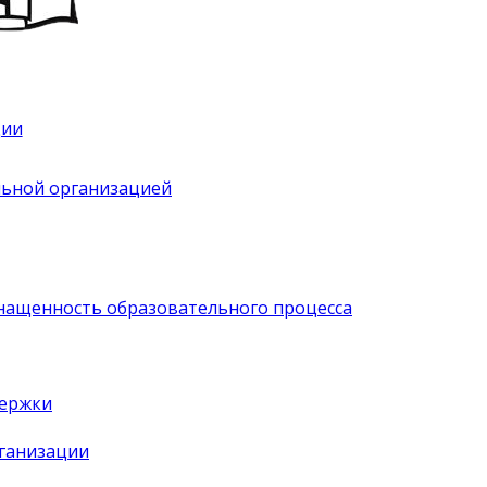
ции
льной организацией
нащенность образовательного процесса
держки
рганизации