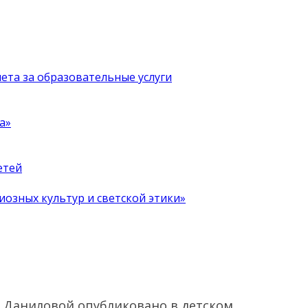
чета за образовательные услуги
а»
етей
иозных культур и светской этики»
ы Даниловой опубликовано в детском