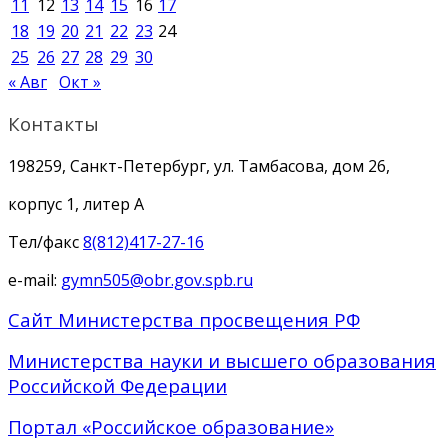
11
12
13
14
15
16
17
18
19
20
21
22
23
24
25
26
27
28
29
30
« Авг
Окт »
Контакты
198259, Санкт-Петербург, ул. Тамбасова, дом 26,
корпус 1, литер А
Тел/факс
8(812)417-27-16
e-mail:
gymn505@obr.gov.spb.ru
Сайт Министерства просвещения РФ
Министерства науки и высшего образования
Российской Федерации
Портал «Российское образование»