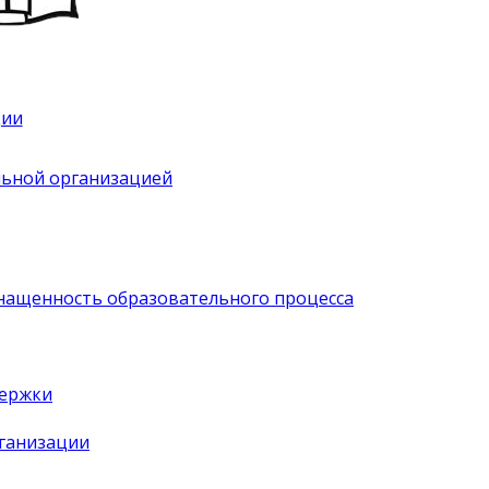
ции
льной организацией
нащенность образовательного процесса
держки
рганизации