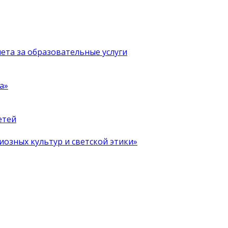
чета за образовательные услуги
а»
етей
иозных культур и светской этики»