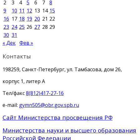
2
3
4
5
6
7
8
9
10
11
12
13
14
15
16
17
18
19
20
21
22
23
24
25
26
27
28
29
30
31
« Дек
Фев »
Контакты
198259, Санкт-Петербург, ул. Тамбасова, дом 26,
корпус 1, литер А
Тел/факс
8(812)417-27-16
e-mail:
gymn505@obr.gov.spb.ru
Сайт Министерства просвещения РФ
Министерства науки и высшего образования
Российской Федерации