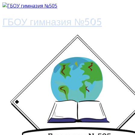
ГБОУ гимназия №505