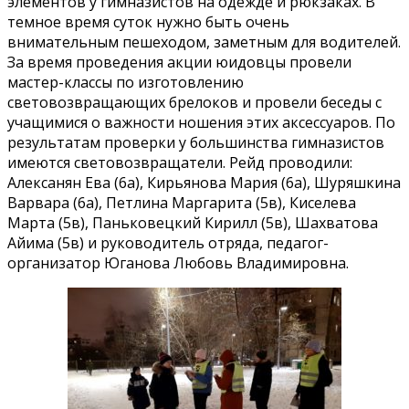
элементов у гимназистов на одежде и рюкзаках. В
темное время суток нужно быть очень
внимательным пешеходом, заметным для водителей.
За время проведения акции юидовцы провели
мастер-классы по изготовлению
световозвращающих брелоков и провели беседы с
учащимися о важности ношения этих аксессуаров. По
результатам проверки у большинства гимназистов
имеются световозвращатели. Рейд проводили:
Алексанян Ева (6а), Кирьянова Мария (6а), Шуряшкина
Варвара (6а), Петлина Маргарита (5в), Киселева
Марта (5в), Паньковецкий Кирилл (5в), Шахватова
Айима (5в) и руководитель отряда, педагог-
организатор Юганова Любовь Владимировна.