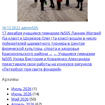
16.12.2022
admin505
Навигация
17 декабря учащиеся гимназии №505 Ланник Матвей
(5а класс) и Шкредов Олег (1а класс) вошли в число
по
победителей шахматного турнира в Центре
записям
физической культуры, спорта и здоровья
Красносельского района →
← Учащиеся гимназии
№505 Ухова Виктория и Коваленко Александра
представили свои работы на конкурсе рисунков
«Петербург при свете фонарей»
Архивы
Июль 2026
(1)
Июнь 2026
(14)
Май 2026
(50)
Апрель 2026
(67)