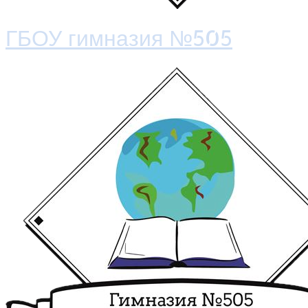
ГБОУ гимназия №505