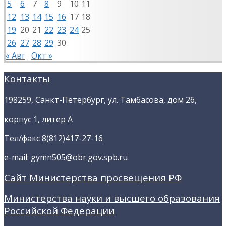
5
6
7
8
9
10
11
12
13
14
15
16
17
18
19
20
21
22
23
24
25
26
27
28
29
30
« Авг
Окт »
Контакты
198259, Санкт-Петербург, ул. Тамбасова, дом 26,
корпус 1, литер А
Тел/факс
8(812)417-27-16
e-mail:
gymn505@obr.gov.spb.ru
Сайт Министерства просвещения РФ
Министерства науки и высшего образования
Российской Федерации