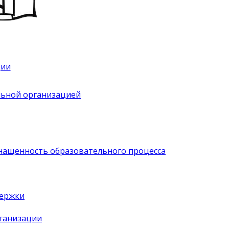
ции
льной организацией
нащенность образовательного процесса
держки
рганизации