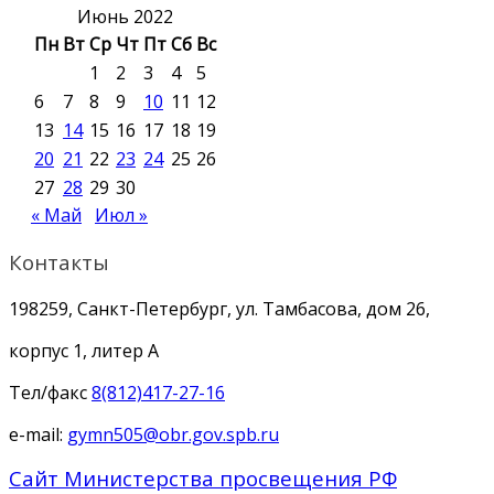
Июнь 2022
Пн
Вт
Ср
Чт
Пт
Сб
Вс
1
2
3
4
5
6
7
8
9
10
11
12
13
14
15
16
17
18
19
20
21
22
23
24
25
26
27
28
29
30
« Май
Июл »
Контакты
198259, Санкт-Петербург, ул. Тамбасова, дом 26,
корпус 1, литер А
Тел/факс
8(812)417-27-16
e-mail:
gymn505@obr.gov.spb.ru
Сайт Министерства просвещения РФ