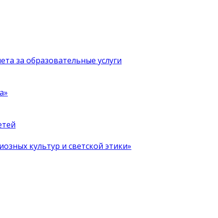
чета за образовательные услуги
а»
етей
иозных культур и светской этики»