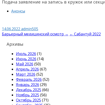
Подача заявление на запись в кружок или секц
Анонсы
14.06.2022
admin505
Навигация
Барьерный медицинский осмотр →
← Сабантуй 2022
по
Архивы
записям
Июль 2026
(1)
Июнь 2026
(14)
Май 2026
(50)
Апрель 2026
(67)
Март 2026
(52)
Февраль 2026
(52)
Январь 2026
(29)
Декабрь 2025
(66)
Ноябрь 2025
(56)
Октябрь 2025
(71)