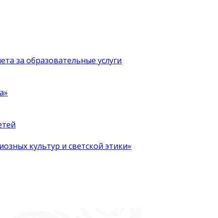
чета за образовательные услуги
а»
етей
иозных культур и светской этики»