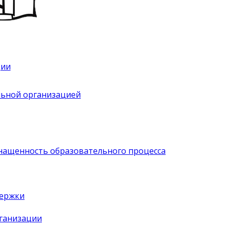
ции
льной организацией
нащенность образовательного процесса
держки
рганизации