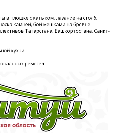
 в плошке с катыком, лазание на столб,
носка камней, бой мешками на бревне
ллективов Татарстана, Башкортостана, Санкт-
ьной кухни
иональных ремесел