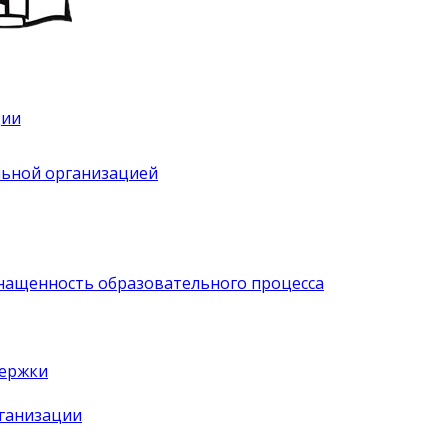
ции
льной организацией
нащенность образовательного процесса
держки
рганизации