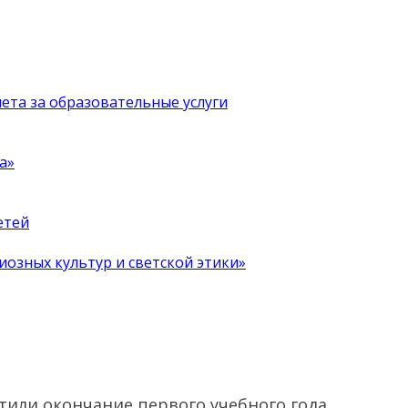
чета за образовательные услуги
а»
етей
иозных культур и светской этики»
тили окончание первого учебного года