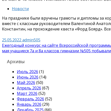
Новости
На празднике были вручены грамоты и дипломы за хо
вместе с классным руководителем Валентиной Анато
Константин, на прохождение квеста «Форд Боярд». Все 
25.05.2022
admin505
Навигация
Ежегодный конкурс на сайте Всероссийской программ
мая учащиеся 7а и 8а классов гимназии №505 побывали
по
записям
Архивы
Июль 2026
(1)
Июнь 2026
(14)
Май 2026
(50)
Апрель 2026
(67)
Март 2026
(52)
Февраль 2026
(52)
Январь 2026
(29)
Декабрь 2025
(66)