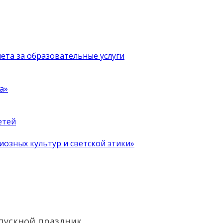
чета за образовательные услуги
а»
етей
иозных культур и светской этики»
ыпускной праздник