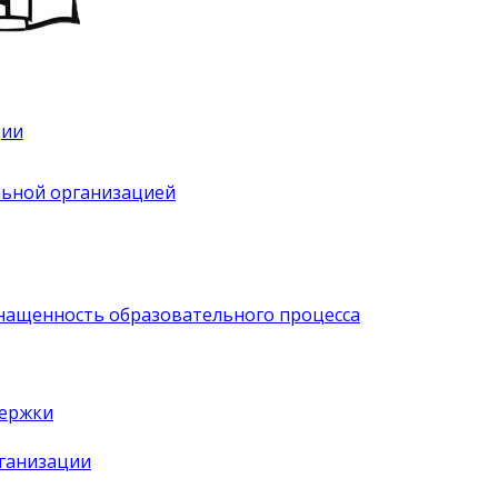
ции
льной организацией
нащенность образовательного процесса
держки
рганизации