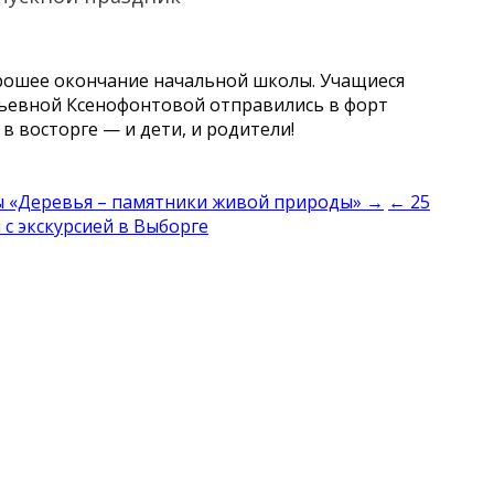
рошее окончание начальной школы. Учащиеся
льевной Ксенофонтовой отправились в форт
в восторге — и дети, и родители!
ы «Деревья – памятники живой природы» →
← 25
 с экскурсией в Выборге