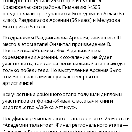
конкурсе выступили 89 чтецов из 37 школ
Красносельского района. Гимназию №505
представляли трое учащихся: Божедомова Аглая (8а
класс), Раздвигалов Арсений (5б класс) и Мелузова
Екатерина (5а класс).
Поздравляем Раздвигалова Арсения, занявшего III
место в этом этапе! Он читал произведение В.
Постникова «Жених из 3б». В дальнейшем
соревновании Арсений, к сожалению, не будет
участвовать, так как на региональный этап выходят
только победители. Но выступление Арсения было
отмечено членами жюри как невероятно
артистичное!
Все участники районного этапа получили дипломы
участников от фонда «Живая классика» и книги
издательства «Азбука-Аттикус».
Полуфинал регионального этапа состоится 25 марта в
«Академии талантов». Финал регионального этапа —
2 апреля в Концертном зале «Дома молодежи» на