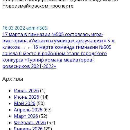
Новоизмайловском проспекте.
16.03.2022
admin505
Навигация
17 марта в гимназии №505 состоялась игра-
викторина «Умники и умницы» для учащихся 5-х
по
классов →
← 16 марта команда гимназии №505
записям
заняла II место в районном этапе городского
конкурса «Турнир команд медиаторов-
ровесников 2021-2022»
Архивы
Июль 2026
(1)
Июнь 2026
(14)
Май 2026
(50)
Апрель 2026
(67)
Март 2026
(52)
Февраль 2026
(52)
Январь 2026
(29)