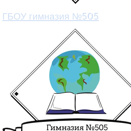
ГБОУ гимназия №505