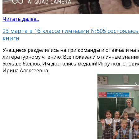
Читать далее...
23 марта в 1б классе гимназии №505 состоялас
книги
Учащиеся разделились на три команды и отвечали на 
литературному чтению. Все показали отличные знания
больше баллов. Им достались медали! Игру подготови
Ирина Алексеевна.