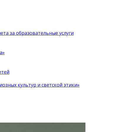
чета за образовательные услуги
а»
етей
иозных культур и светской этики»