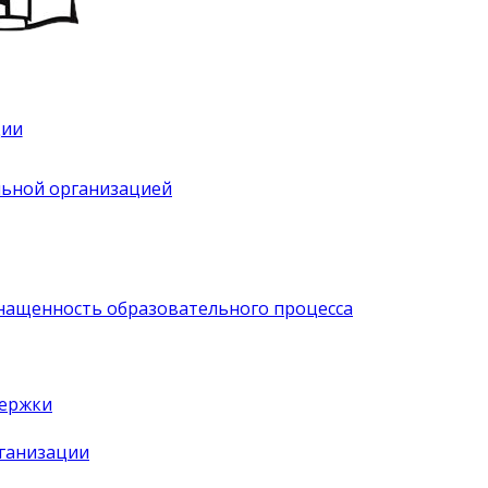
ции
льной организацией
нащенность образовательного процесса
держки
рганизации