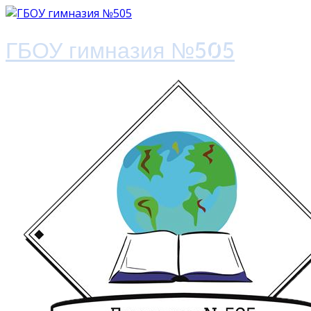
ГБОУ гимназия №505