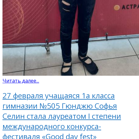
Читать далее...
27 февраля учащаяся 1а класса
гимназии №505 Гюнджю Софья
Селин стала лауреатом I степени
международного конкурса-
фестиваля «Good day fest»