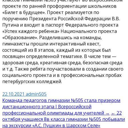
проекте по ранней профориентации школьников
«Билет в будущее». Проект реализуется по
поручению Президента Российской Федерации В.В.
Путина и входит в паспорт Федерального проекта
«Успех каждого ребенка» Национального проекта
«Образование». Разделившись на команды,
гимназисты прошли интерактивный квест,
состоящий из 8 этапов, каждый из которых был
посвящен определенной тематике. В числе тем —
здоровая среда, креативная среда, безопасная среда
и т.д. Также ребята поучаствовали в создании своего
социального проекта и в профессиональных пробах
петербургских колледжей.
22.10.2021
admin505
Навигация
Команда педагогов гимназии №505 стала призером
дистанционного этапа I Всероссийской
по
профессиональной олимпиады для учителей →
← 22
записям
октября учащиеся 8в класса гимназии №505 побывали
на экскурсии «А.С. Пушкин в Царском Селе»