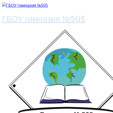
ГБОУ гимназия №505