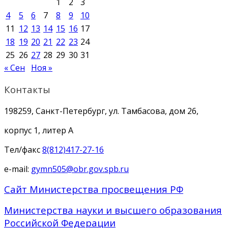
1
2
3
4
5
6
7
8
9
10
11
12
13
14
15
16
17
18
19
20
21
22
23
24
25
26
27
28
29
30
31
« Сен
Ноя »
Контакты
198259, Санкт-Петербург, ул. Тамбасова, дом 26,
корпус 1, литер А
Тел/факс
8(812)417-27-16
e-mail:
gymn505@obr.gov.spb.ru
Сайт Министерства просвещения РФ
Министерства науки и высшего образования
Российской Федерации