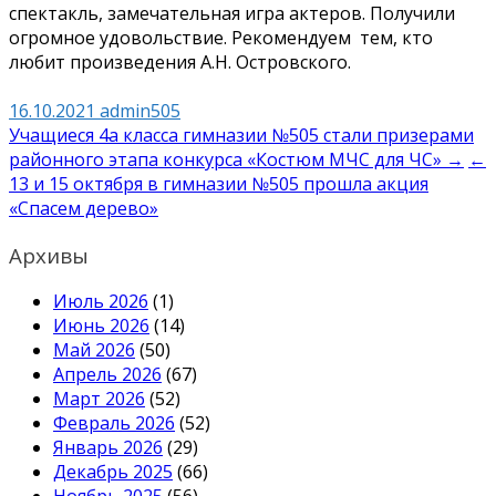
спектакль, замечательная игра актеров. Получили
огромное удовольствие. Рекомендуем тем, кто
любит произведения А.Н. Островского.
16.10.2021
admin505
Навигация
Учащиеся 4а класса гимназии №505 стали призерами
районного этапа конкурса «Костюм МЧС для ЧС» →
←
по
13 и 15 октября в гимназии №505 прошла акция
записям
«Спасем дерево»
Архивы
Июль 2026
(1)
Июнь 2026
(14)
Май 2026
(50)
Апрель 2026
(67)
Март 2026
(52)
Февраль 2026
(52)
Январь 2026
(29)
Декабрь 2025
(66)