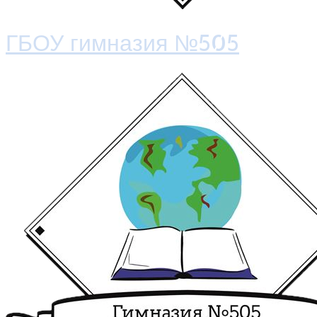
ГБОУ гимназия №505