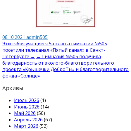
08.10.2021
admin505
Навигация
9 октября учащиеся 5а класса гимназии №505
посетили телеканал «Пятый канал» в Санкт-
по
Петербурге →
← Гимназия №505 получила
записям
благодарность от эколого-благотворительного
проекта «Крышечки ДоброТы» и благотворительного
фонда «Солнце»
Архивы
Июль 2026
(1)
Июнь 2026
(14)
Май 2026
(50)
Апрель 2026
(67)
Март 2026
(52)