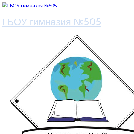
ГБОУ гимназия №505