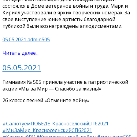
состоялся в Доме ветеранов войны и труда. Марк и
Кирилл участвовали в ярких творческих номерах. За
свое выступление юные артисты благодарной
публикой были вознаграждены аплодисментами.
05.05.2021
admin505
Читать далее...
05.05.2021
Гимназия № 505 приняла участие в патриотической
акции «Мы за Мир — Спасибо за жизнь!»
2б класс с песней «Отмените войну»
#СалютуемПОБЕДЕ_КрасноселскийСПб2021
#МыЗаМир_КрасносельскийСПб2021
#КлассныйРУ
#Красносельский_район
#гимназия505