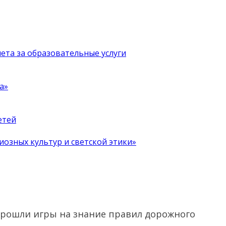
чета за образовательные услуги
а»
етей
иозных культур и светской этики»
5 прошли игры на знание правил дорожного