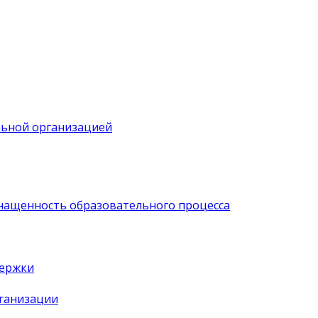
льной организацией
нащенность образовательного процесса
держки
рганизации