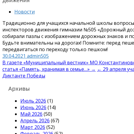
Новости
Традиционно для учащихся начальной школы вопросы 
инспекторов движения гимназии №505 «Дорожный доз
собирали пазлы с изображением дорожных знаков и п
Будьте внимательны на дорогах! Помните: перед пеш
передвигаться по переходу только пешком!
30.04.2021
admin505
Навигация
В газете «Муниципальный вестник» МО Константиновск
статья «Память, хранимая в семье…» →
← 29 апреля уч
по
Диктанте Победы
записям
Архивы
Июль 2026
(1)
Июнь 2026
(14)
Май 2026
(50)
Апрель 2026
(67)
Март 2026
(52)
Февраль 2026
(52)