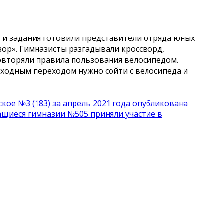
и задания готовили представители отряда юных
ор». Гимназисты разгадывали кроссворд,
овторяли правила пользования велосипедом.
еходным переходом нужно сойти с велосипеда и
ое №3 (183) за апрель 2021 года опубликована
ащиеся гимназии №505 приняли участие в