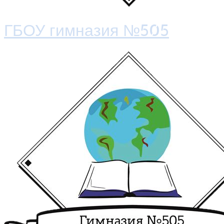
ГБОУ гимназия №505