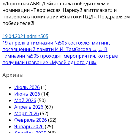
«Дорожная АБВГДейка» стала победителем в
номинации «Творческая. Нарисуй агитплакат» и
призёром в номинации «Знатоки ПДД». Поздравляем
победителей!
19.04.2021
admin505
Навигация
19 апреля в гимназии №505 состоялся митинг,
посвященный памяти И.И. Тамбасова →
← В
по
гимназии №505 проходят мероприятия, которые
записям
получили название «Музей одного дня»
Архивы
Июль 2026
(1)
Июнь 2026
(14)
Май 2026
(50)
Апрель 2026
(67)
Март 2026
(52)
Февраль 2026
(52)
Январь 2026
(29)