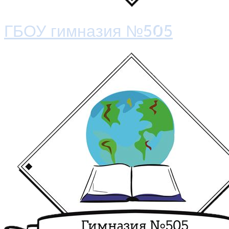
ГБОУ гимназия №505