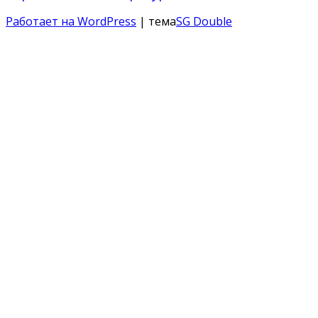
Работает на WordPress
| тема
SG Double