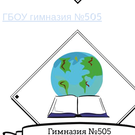
ГБОУ гимназия №505