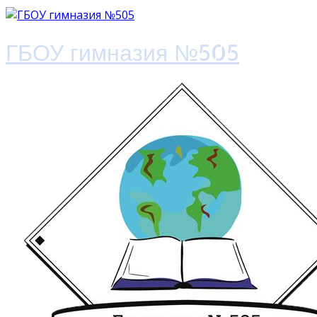
ГБОУ гимназия №505