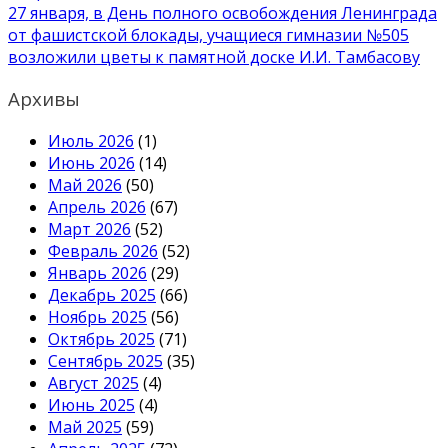
записям
27 января, в День полного освобождения Ленинграда
от фашистской блокады, учащиеся гимназии №505
возложили цветы к памятной доске И.И. Тамбасову
Архивы
Июль 2026
(1)
Июнь 2026
(14)
Май 2026
(50)
Апрель 2026
(67)
Март 2026
(52)
Февраль 2026
(52)
Январь 2026
(29)
Декабрь 2025
(66)
Ноябрь 2025
(56)
Октябрь 2025
(71)
Сентябрь 2025
(35)
Август 2025
(4)
Июнь 2025
(4)
Май 2025
(59)