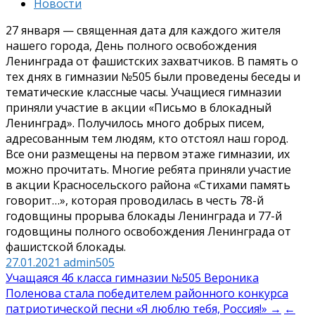
Новости
27 января — священная дата для каждого жителя
нашего города, День полного освобождения
Ленинграда от фашистских захватчиков. В память о
тех днях в гимназии №505 были проведены беседы и
тематические классные часы. Учащиеся гимназии
приняли участие в акции «Письмо в блокадный
Ленинград». Получилось много добрых писем,
адресованным тем людям, кто отстоял наш город.
Все они размещены на первом этаже гимназии, их
можно прочитать. Многие ребята приняли участие
в акции Красносельского района «Стихами память
говорит…», которая проводилась в честь 78-й
годовщины прорыва блокады Ленинграда и 77-й
годовщины полного освобождения Ленинграда от
фашистской блокады.
27.01.2021
admin505
Навигация
Учащаяся 4б класса гимназии №505 Вероника
Поленова стала победителем районного конкурса
по
патриотической песни «Я люблю тебя, Россия!» →
←