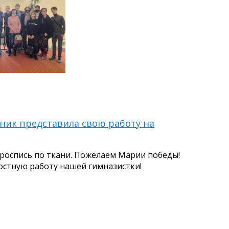
ник представила свою работу на
роспись по ткани. Пожелаем Марии победы!
остную работу нашей гимназистки!