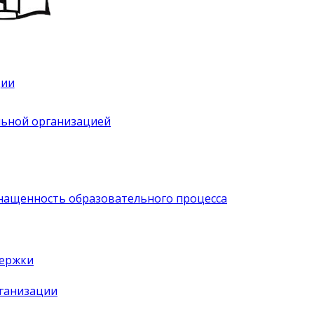
ции
льной организацией
нащенность образовательного процесса
держки
рганизации