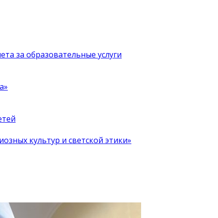
чета за образовательные услуги
а»
етей
иозных культур и светской этики»