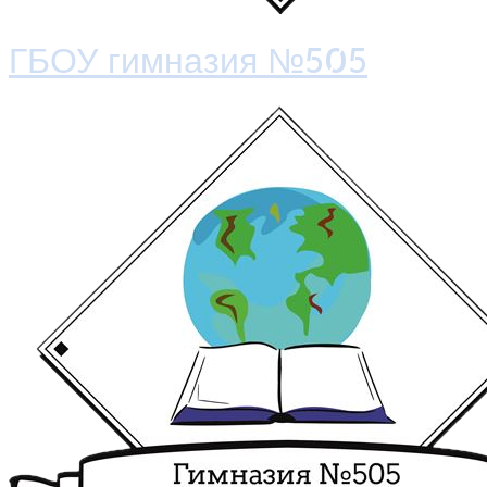
ГБОУ гимназия №505