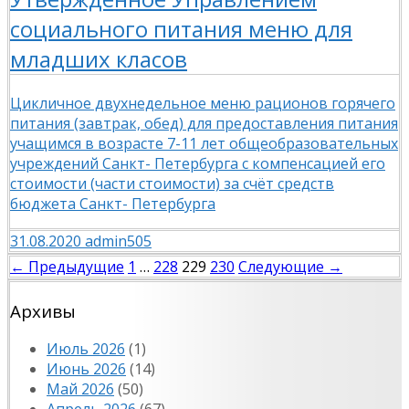
социального питания меню для
младших класов
Цикличное двухнедельное меню рационов горячего
питания (завтрак, обед) для предоставления питания
учащимся в возрасте 7-11 лет общеобразовательных
учреждений Санкт- Петербурга с компенсацией его
стоимости (части стоимости) за счёт средств
бюджета Санкт- Петербурга
31.08.2020
admin505
Навигация
← Предыдущие
1
…
228
229
230
Следующие →
по
Архивы
записям
Июль 2026
(1)
Июнь 2026
(14)
Май 2026
(50)