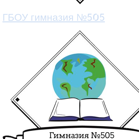
ГБОУ гимназия №505