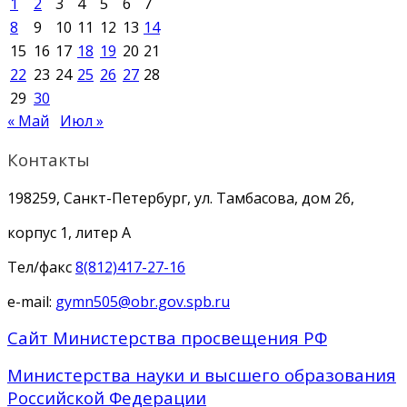
1
2
3
4
5
6
7
8
9
10
11
12
13
14
15
16
17
18
19
20
21
22
23
24
25
26
27
28
29
30
« Май
Июл »
Контакты
198259, Санкт-Петербург, ул. Тамбасова, дом 26,
корпус 1, литер А
Тел/факс
8(812)417-27-16
e-mail:
gymn505@obr.gov.spb.ru
Сайт Министерства просвещения РФ
Министерства науки и высшего образования
Российской Федерации