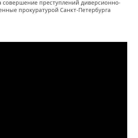
а совершение преступлений диверсионно-
енные прокуратурой Санкт-Петербурга