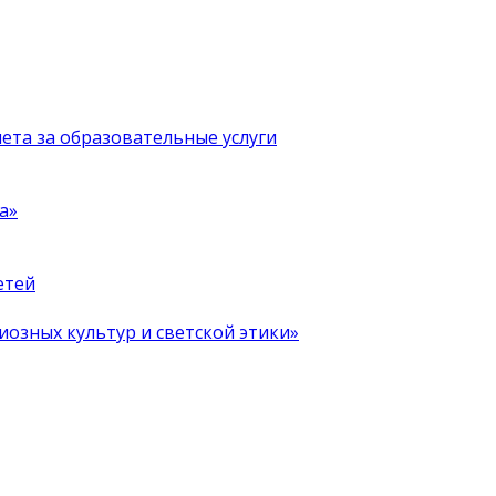
чета за образовательные услуги
а»
етей
иозных культур и светской этики»