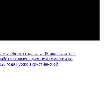
оги учебного года →
← 18 июня учителя
 работе экзаменационной комиссии по
26 года Русской христианской