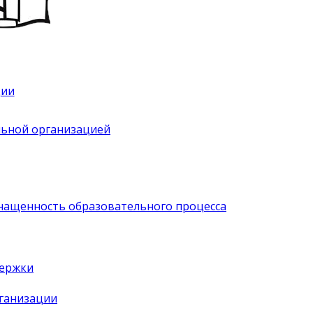
ции
льной организацией
нащенность образовательного процесса
держки
рганизации