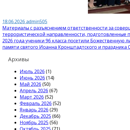
18.06.2026
admin505
Навигация
Материалы c разъяснением ответственности за совер
террористической направленности, подготовленные 
по
2026 года ученики 9б класса посетили Божественную 
записям
памяти святого Иоанна Кронштадтского и праздника С
Архивы
Июль 2026
(1)
Июнь 2026
(14)
Май 2026
(50)
Апрель 2026
(67)
Март 2026
(52)
Февраль 2026
(52)
Январь 2026
(29)
Декабрь 2025
(66)
Ноябрь 2025
(56)
Октябрь 2025
(71)