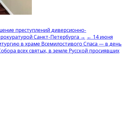
шение преступлений диверсионно-
прокуратурой Санкт-Петербурга →
← 14 июня
литургию в храме Всемилостивого Спаса — в день
обора всех святых, в земле Русской просиявших