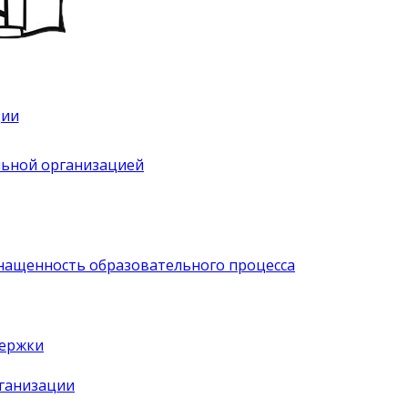
ции
льной организацией
нащенность образовательного процесса
держки
рганизации