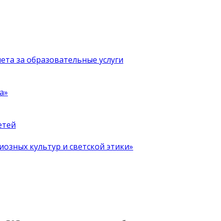
чета за образовательные услуги
а»
етей
иозных культур и светской этики»