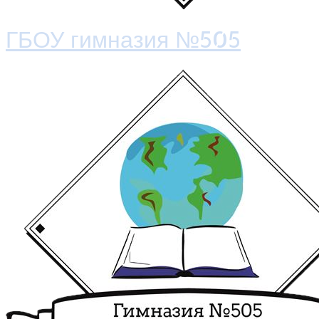
ГБОУ гимназия №505