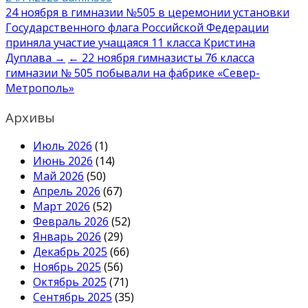
Навигация
24 ноября в гимназии №505 в церемонии установки
Государственного флага Российской Федерации
по
приняла участие учащаяся 11 класса Кристина
записям
Дуплава →
← 22 ноября гимназисты 7б класса
гимназии № 505 побывали на фабрике «Север-
Метрополь»
Архивы
Июль 2026
(1)
Июнь 2026
(14)
Май 2026
(50)
Апрель 2026
(67)
Март 2026
(52)
Февраль 2026
(52)
Январь 2026
(29)
Декабрь 2025
(66)
Ноябрь 2025
(56)
Октябрь 2025
(71)
Сентябрь 2025
(35)