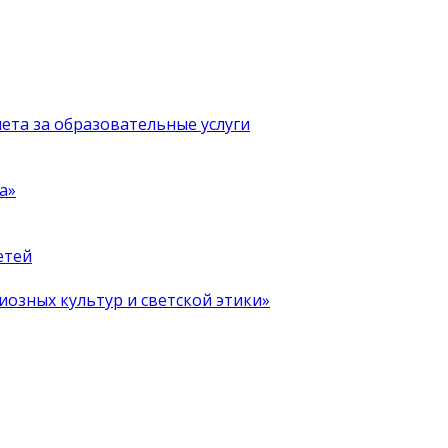
чета за образовательные услуги
а»
етей
иозных культур и светской этики»