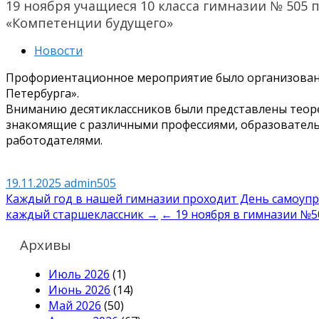
19 ноября учащиеся 10 класса гимназии № 505
«Компетенции будущего»
Новости
Профориентационное мероприятие было организовано
Петербурга».
Вниманию десятиклассников были представлены теоре
знакомящие с различными профессиями, образовател
работодателями.
19.11.2025
admin505
Навигация
Каждый год в нашей гимназии проходит День самоупр
каждый старшеклассник →
← 19 ноября в гимназии №5
по
записям
Архивы
Июль 2026
(1)
Июнь 2026
(14)
Май 2026
(50)