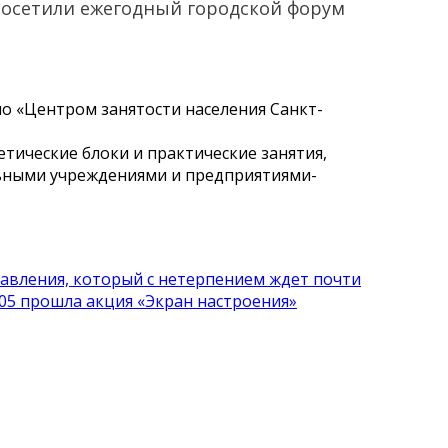
 посетили ежегодный городской форум
 «Центром занятости населения Санкт-
тические блоки и практические занятия,
ьными учреждениями и предприятиями-
авления, который с нетерпением ждет почти
05 прошла акция «Экран настроения»