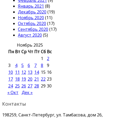
Февраль 2021
(9)
Январь 2021
(8)
Декабрь 2020
(19)
Ноябрь 2020
(11)
Октябрь 2020
(17)
Сентябрь 2020
(17)
Август 2020
(5)
Ноябрь 2025
Пн
Вт
Ср
Чт
Пт
Сб
Вс
1
2
3
4
5
6
7
8
9
10
11
12
13
14
15
16
17
18
19
20
21
22
23
24
25
26
27
28
29
30
« Окт
Дек »
Контакты
198259, Санкт-Петербург, ул. Тамбасова, дом 26,