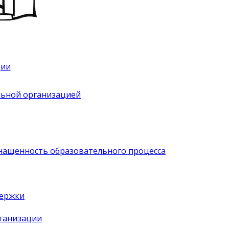
ции
льной организацией
нащенность образовательного процесса
держки
рганизации