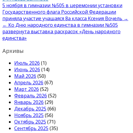
Навигация
5 ноября в гимназии №505 в церемонии установки
Государственного флага Российской Федерации
по
приняла участие учащаяся 8а класса Ксения Вочель →
записям
← Ко Дню народного единства в гимназии №505
развернута выставка раскрасок «День народного
единства»
Архивы
Июль 2026
(1)
Июнь 2026
(14)
Май 2026
(50)
Апрель 2026
(67)
Март 2026
(52)
Февраль 2026
(52)
Январь 2026
(29)
Декабрь 2025
(66)
Ноябрь 2025
(56)
Октябрь 2025
(71)
Сентябрь 2025
(35)