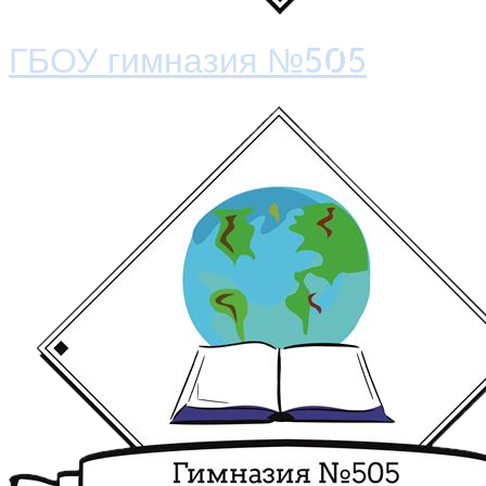
ГБОУ гимназия №505