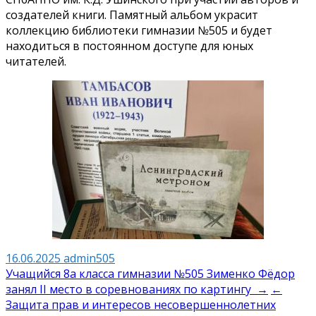
создателей книги. Памятный альбом украсит
коллекцию библиотеки гимназии №505 и будет
находиться в постоянном доступе для юных
читателей.
16.06.2025
admin505
Навигация
Учащийся 8а класса гимназии №505 Зименко Фёдор
занял II место в соревнованиях по картингу →
←
по
Защита прав и интересов несовершеннолетних