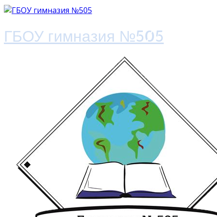
ГБОУ гимназия №505