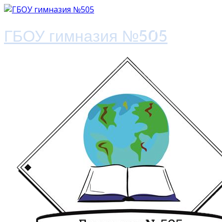
ГБОУ гимназия №505