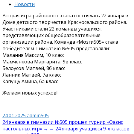
Новости
Вторая игра районного этапа состоялась 22 января в
Доме детского творчества Красносельского района.
Участниками стали 22 команды учащихся,
представляющих общеобразовательные
организации района. Команда «Мозги505» стала
победителем. Гимназию №505 представляли:
Малания Максим, 10 класс
Мамченкова Маргарита, 9в класс
Белоусов Матвей, 8б класс
Ланник Матвей, 7а класс
Капущу Амина, 6а класс
Желаем новых успехов!
24.01.2025
admin505
Навигация
24 января в гимназии №505 прошел турнир «Оазис
настольных игр» →
← 24 января учащиеся 9-х классов
по