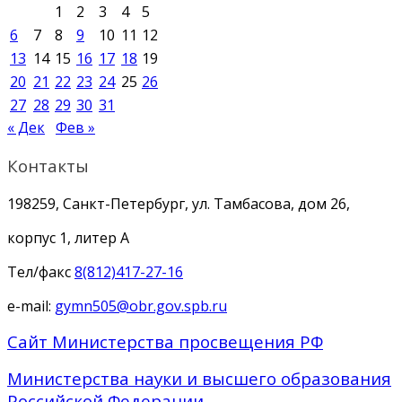
1
2
3
4
5
6
7
8
9
10
11
12
13
14
15
16
17
18
19
20
21
22
23
24
25
26
27
28
29
30
31
« Дек
Фев »
Контакты
198259, Санкт-Петербург, ул. Тамбасова, дом 26,
корпус 1, литер А
Тел/факс
8(812)417-27-16
e-mail:
gymn505@obr.gov.spb.ru
Сайт Министерства просвещения РФ
Министерства науки и высшего образования
Российской Федерации