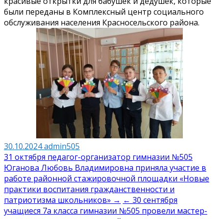
красивые открытки для бабушек и дедушек, которые
были переданы в Комплексный центр социального
обслуживания населения Красносельского района.
30.10.2024
admin505
Навигация
31 октября педагог-организатор гимназии №505
Юганова Любовь Владимировна приняла участие в
по
работе районной стажировочной площадки «Новые
записям
практики воспитания гражданственности и
патриотизма школьников» →
← 30 сентября
учащиеся 7а класса гимназии №505 провели мастер-