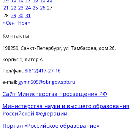
14
15
16
17
18
19
20
21
22
23
24
25
26
27
28
29
30
31
« Сен
Ноя »
Контакты
198259, Санкт-Петербург, ул. Тамбасова, дом 26,
корпус 1, литер А
Тел/факс
8(812)417-27-16
e-mail:
gymn505@obr.gov.spb.ru
Сайт Министерства просвещения РФ
Министерства науки и высшего образования
Российской Федерации
Портал «Российское образование»