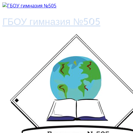
ГБОУ гимназия №505