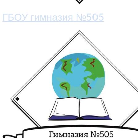
ГБОУ гимназия №505