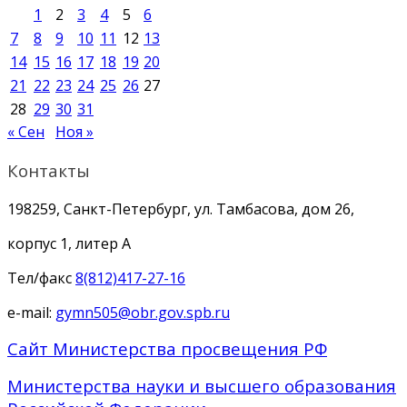
1
2
3
4
5
6
7
8
9
10
11
12
13
14
15
16
17
18
19
20
21
22
23
24
25
26
27
28
29
30
31
« Сен
Ноя »
Контакты
198259, Санкт-Петербург, ул. Тамбасова, дом 26,
корпус 1, литер А
Тел/факс
8(812)417-27-16
e-mail:
gymn505@obr.gov.spb.ru
Сайт Министерства просвещения РФ
Министерства науки и высшего образования