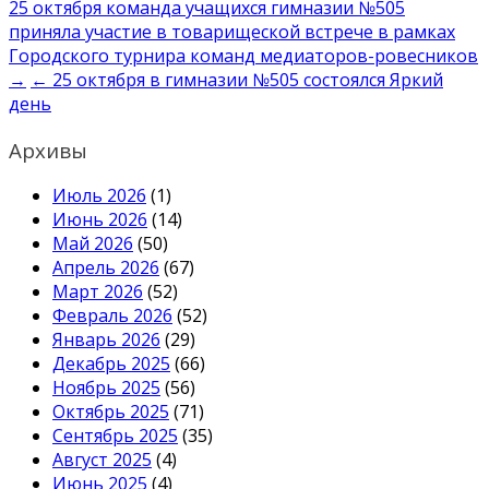
Навигация
25 октября команда учащихся гимназии №505
приняла участие в товарищеской встрече в рамках
по
Городского турнира команд медиаторов-ровесников
записям
→
← 25 октября в гимназии №505 состоялся Яркий
день
Архивы
Июль 2026
(1)
Июнь 2026
(14)
Май 2026
(50)
Апрель 2026
(67)
Март 2026
(52)
Февраль 2026
(52)
Январь 2026
(29)
Декабрь 2025
(66)
Ноябрь 2025
(56)
Октябрь 2025
(71)
Сентябрь 2025
(35)
Август 2025
(4)
Июнь 2025
(4)