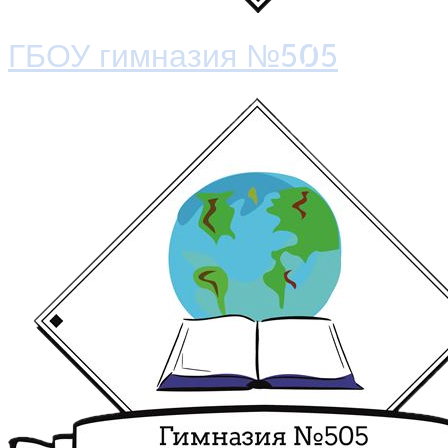
ГБОУ гимназия №505