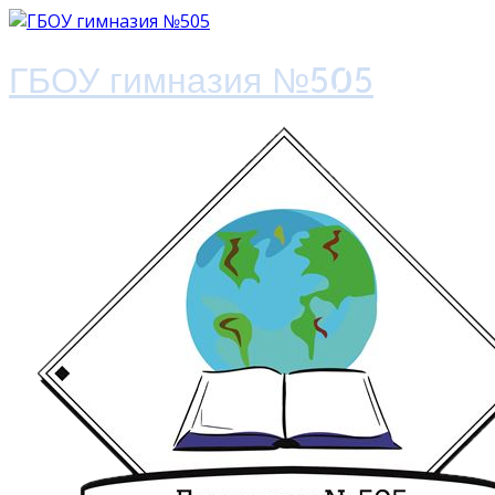
ГБОУ гимназия №505