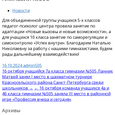
Новости
Для объединенной группы учащихся 5-х классов
педагог-психолог центра провела занятие по
адаптации «Новые вызовы и новые возможности», а
для учащихся 10 класса занятие по саморегуляции и
самоконтролю «Успех внутри». Благодарим Наталью
Николаевну за работу с нашими гимназистами, будем
рады дальнейшему взаимодействию!
16.10.2024
admin505
Навигация
16 октября учащийся 7а класса гимназии №505 Ланник
Матвей занял I место в шахматном турнире
по
Красносельского района Санкт-Петербурга среди
записям
школьников →
← 16 октября команда учащихся 4а и
4б класса гимназии №505 заняла III место в районной
игре «Профессия вчера и сегодня»
Архивы