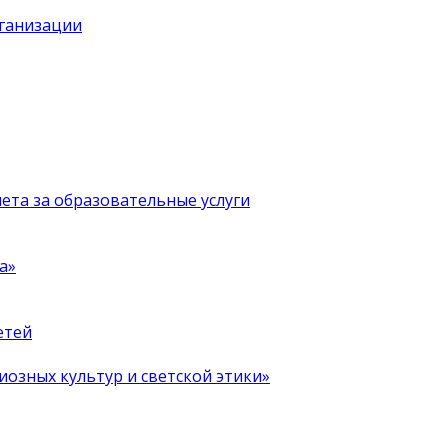
рганизации
чета за образовательные услуги
а»
етей
иозных культур и светской этики»