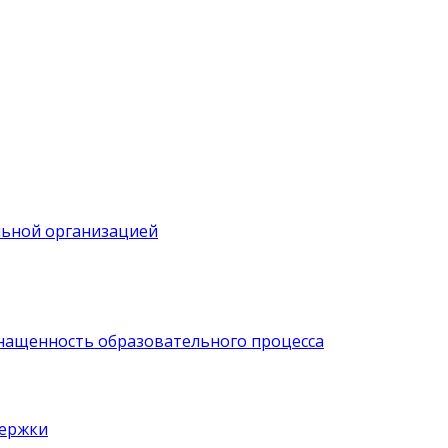
льной организацией
нащенность образовательного процесса
держки