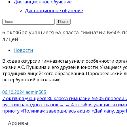
Дистанционное обучение
Дистанционное обучение
Найти:
6 октября учащиеся 6а класса гимназии №505 п
лицей
Новости
В ходе экскурсии гимназисты узнали особенности орг
жизни А.С. Пушкина и его друзей в юности. Учащиеся 
традициях лицейского образования. Царскосельский 
петербургский школьник!
06.10.2024
admin505
Навигация
7 октября учащиеся 8б класса гимназии №505 провели 
русских народных сказок →
← 4 октября учащиеся гим
по
приюту «Полянка»: завершилась акция «Дай лапу, друг!
записям
Архивы