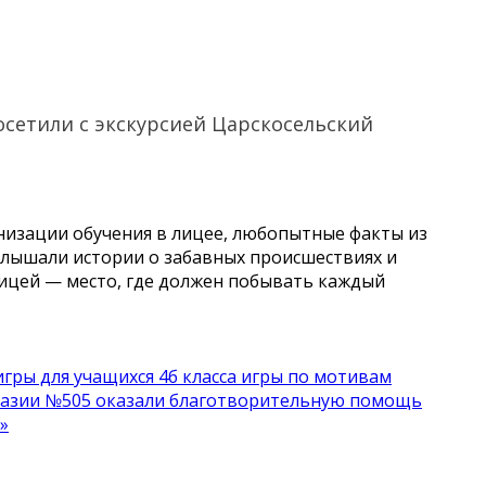
осетили с экскурсией Царскосельский
анизации обучения в лицее, любопытные факты из
услышали истории о забавных происшествиях и
лицей — место, где должен побывать каждый
игры для учащихся 4б класса игры по мотивам
назии №505 оказали благотворительную помощь
»